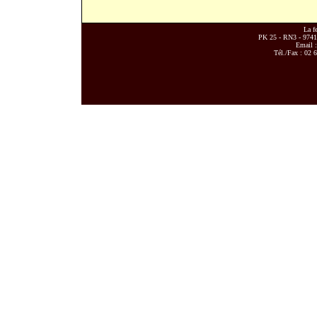
La f
PK 25 - RN3 - 97418
Email 
Tél./Fax : 02 